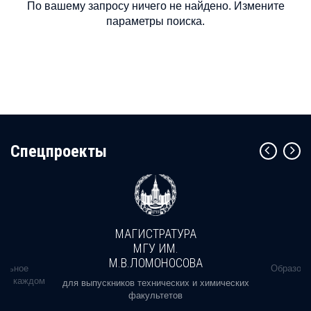
По вашему запросу ничего не найдено. Измените
параметры поиска.
Cпецпроекты
МАГИСТРАТУРА
МГУ ИМ.
М.В.ЛОМОНОСОВА
альное
Образова
ь в каждом
для выпускников технических и химических
факультетов