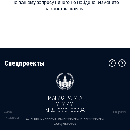
По вашему запросу ничего не найдено. Измените
параметры поиска.
Cпецпроекты
МАГИСТРАТУРА
МГУ ИМ.
М.В.ЛОМОНОСОВА
альное
Образова
ь в каждом
для выпускников технических и химических
факультетов