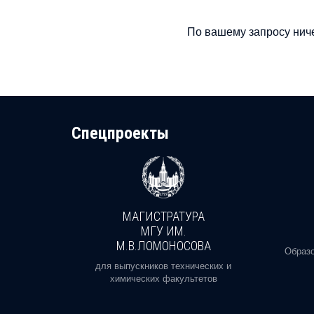
По вашему запросу ниче
Cпецпроекты
МАГИСТРАТУРА
И
МГУ ИМ.
М.В.ЛОМОНОСОВА
, реальное
Образо
орая есть
для выпускников технических и
химических факультетов