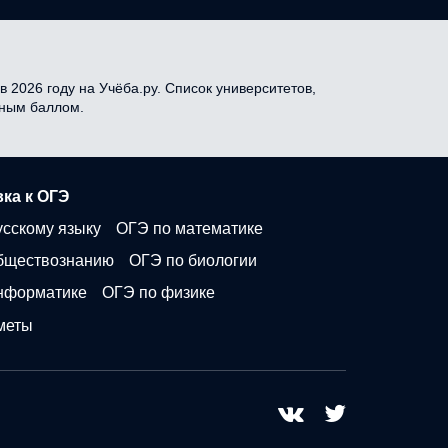
 2026 году на Учёба.ру. Список университетов,
дным баллом.
ка к ОГЭ
усскому языку
ОГЭ по математике
бществознанию
ОГЭ по биологии
нформатике
ОГЭ по физике
меты