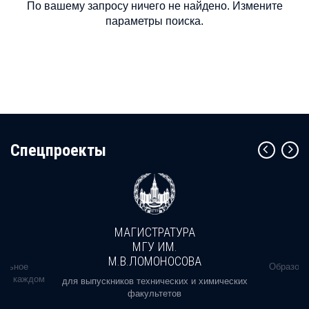
По вашему запросу ничего не найдено. Измените
параметры поиска.
Cпецпроекты
МАГИСТРАТУРА
МГУ ИМ.
М.В.ЛОМОНОСОВА
альное
Образова
ь в каждом
для выпускников технических и химических
факультетов