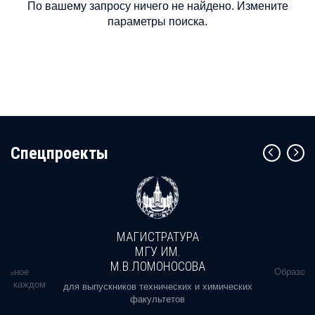
По вашему запросу ничего не найдено. Измените
параметры поиска.
Cпецпроекты
МАГИСТРАТУРА
МГУ ИМ.
М.В.ЛОМОНОСОВА
альное
Образова
ь в каждом
для выпускников технических и химических
факультетов