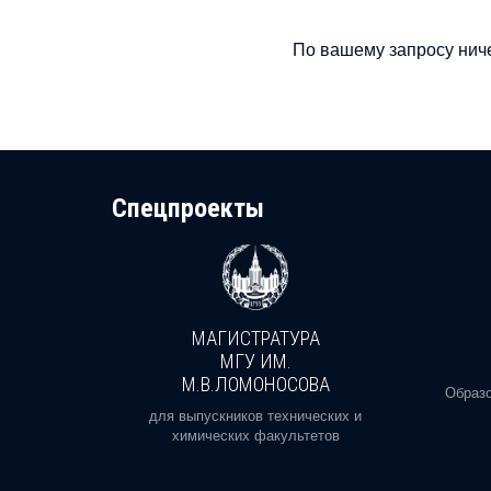
По вашему запросу ниче
Cпецпроекты
МАГИСТРАТУРА
И
МГУ ИМ.
М.В.ЛОМОНОСОВА
, реальное
Образо
орая есть
для выпускников технических и
химических факультетов