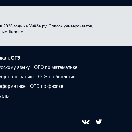
 2026 году на Учёба.ру. Список университетов,
дным баллом.
ка к ОГЭ
усскому языку
ОГЭ по математике
бществознанию
ОГЭ по биологии
нформатике
ОГЭ по физике
меты