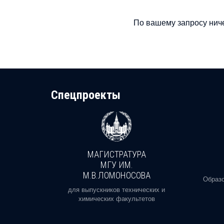
По вашему запросу ниче
Cпецпроекты
МАГИСТРАТУРА
И
МГУ ИМ.
М.В.ЛОМОНОСОВА
, реальное
Образо
орая есть
для выпускников технических и
химических факультетов