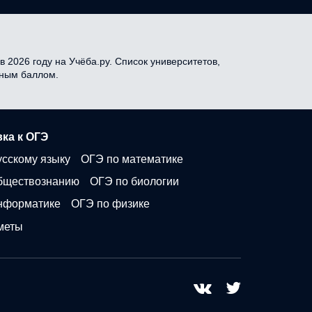
 2026 году на Учёба.ру. Список университетов,
дным баллом.
ка к ОГЭ
усскому языку
ОГЭ по математике
бществознанию
ОГЭ по биологии
нформатике
ОГЭ по физике
меты