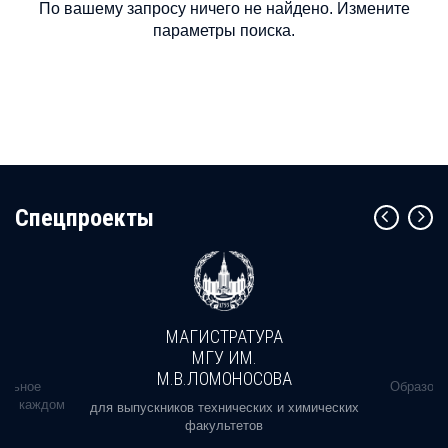
По вашему запросу ничего не найдено. Измените
параметры поиска.
Cпецпроекты
МАГИСТРАТУРА
МГУ ИМ.
М.В.ЛОМОНОСОВА
альное
Образова
ь в каждом
для выпускников технических и химических
факультетов