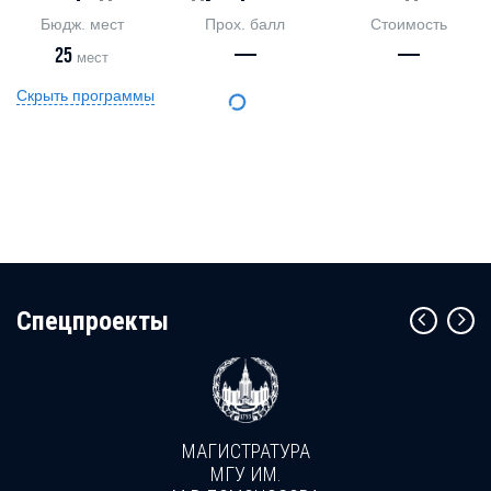
Бюдж. мест
Прох. балл
Стоимость
25
—
—
мест
Скрыть программы
Cпецпроекты
МАГИСТРАТУРА
МГУ ИМ.