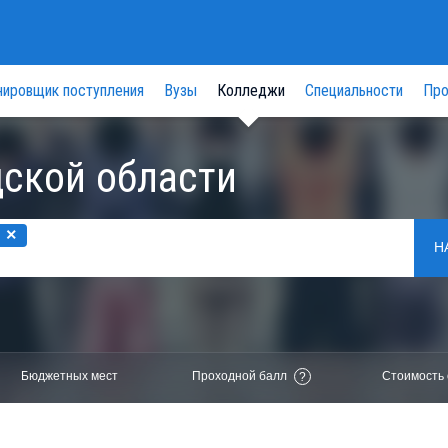
нировщик поступления
Вузы
Колледжи
Специальности
Про
ской области
×
Н
Бюджетных мест
Проходной балл
Стоимость 
?