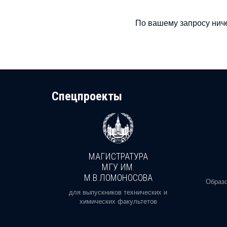
По вашему запросу ниче
Cпецпроекты
МАГИСТРАТУРА
И
МГУ ИМ.
М.В.ЛОМОНОСОВА
, реальное
Образо
орая есть
для выпускников технических и
химических факультетов