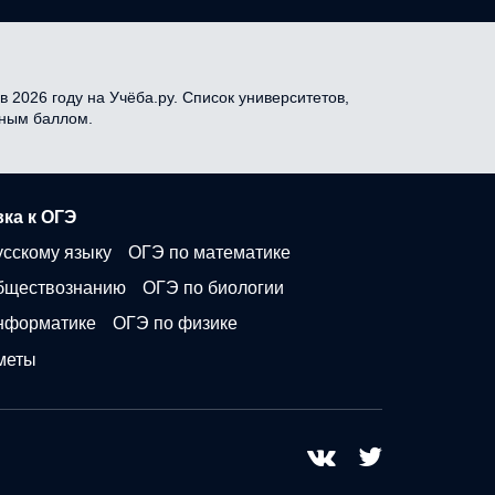
 2026 году на Учёба.ру. Список университетов,
дным баллом.
ка к ОГЭ
усскому языку
ОГЭ по математике
бществознанию
ОГЭ по биологии
нформатике
ОГЭ по физике
меты