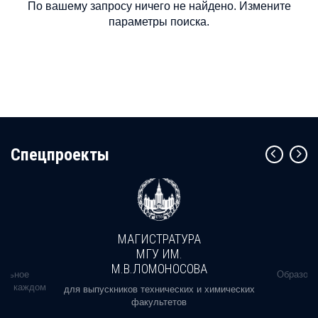
По вашему запросу ничего не найдено. Измените
параметры поиска.
Cпецпроекты
МАГИСТРАТУРА
МГУ ИМ.
М.В.ЛОМОНОСОВА
альное
Образова
ь в каждом
для выпускников технических и химических
факультетов