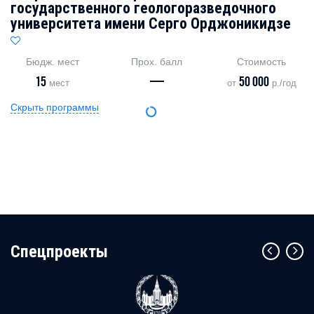
государственного геологоразведочного
университета имени Серго Орджоникидзе
Бюдж. мест
Прох. балл
Стоимость
15
—
50 000
мест
от
р./год
Скрыть программы
Cпецпроекты