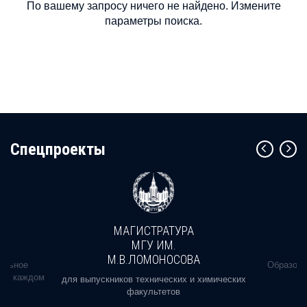
По вашему запросу ничего не найдено. Измените
параметры поиска.
Cпецпроекты
МАГИСТРАТУРА
МГУ ИМ.
М.В.ЛОМОНОСОВА
альное
Образова
ь в каждом
для выпускников технических и химических
факультетов