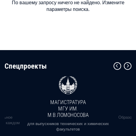
По вашему запросу ничего не найдено. Измените
параметры поиска.
Cпецпроекты
МАГИСТРАТУРА
МГУ ИМ.
М.В.ЛОМОНОСОВА
альное
Образова
ь в каждом
для выпускников технических и химических
факультетов