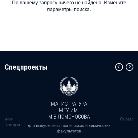
По вашему запросу ничего не найдено. Измените
параметры поиска.
Cпецпроекты
МАГИСТРАТУРА
МГУ ИМ.
М.В.ЛОМОНОСОВА
альное
Образова
ь в каждом
для выпускников технических и химических
факультетов