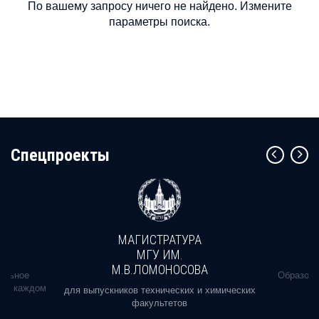
По вашему запросу ничего не найдено. Измените
параметры поиска.
Cпецпроекты
МАГИСТРАТУРА
МГУ ИМ.
М.В.ЛОМОНОСОВА
альное
Образова
ь в каждом
для выпускников технических и химических
факультетов